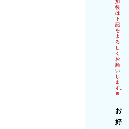
加
後
は
下
記
を
よ
ろ
し
く
お
願
い
し
ま
す。
※
お
好