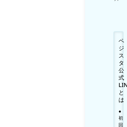
ペ
ジ
ス
タ
公
式
LI
と
は
●
初
回