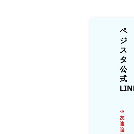
ペ
ジ
ス
タ
公
式
LIN
※
友
達
追