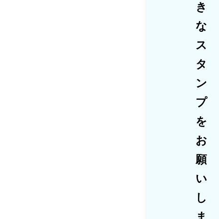
き
な
ス
タ
ン
プ
を
お
願
い
し
ま