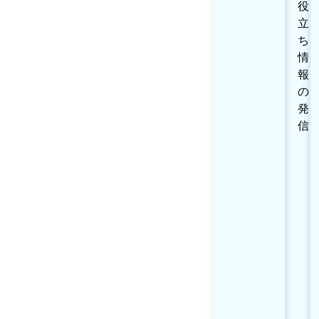
役
立
ち
情
報
の
発
信