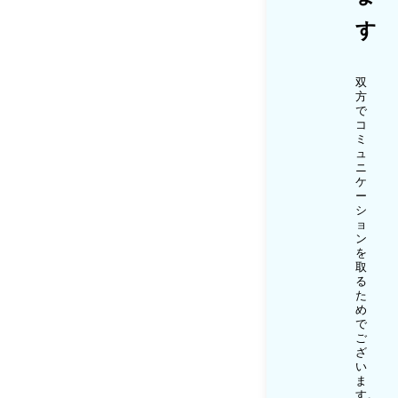
す
双
方
で
コ
ミ
ュ
ニ
ケ
ー
シ
ョ
ン
を
取
る
た
め
で
ご
ざ
い
ま
す。