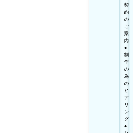
契
約
の
ご
案
内
●
制
作
の
為
の
ヒ
ア
リ
ン
グ
●