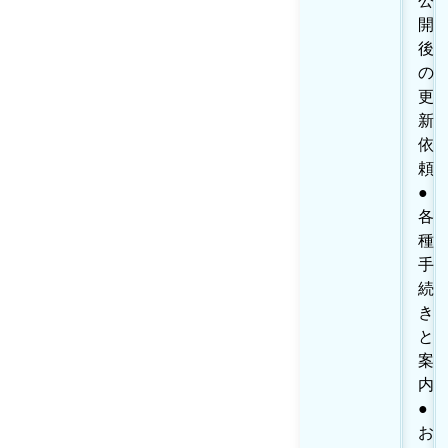
公
開
後
の
更
新
依
頼
●
各
種
手
続
き
と
案
内
●
お