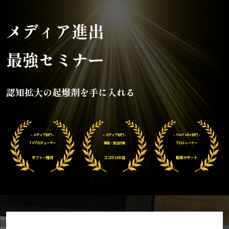
メディア進出
最強セミナー
認知拡大の起爆剤を手に入れる
– メディア部門 –
– メディア部門 –
– YouTube部門 –
TVプロデューサー
構成・放送作家
プロトレーナー
オファー獲得
ココだけの話
動画サポート