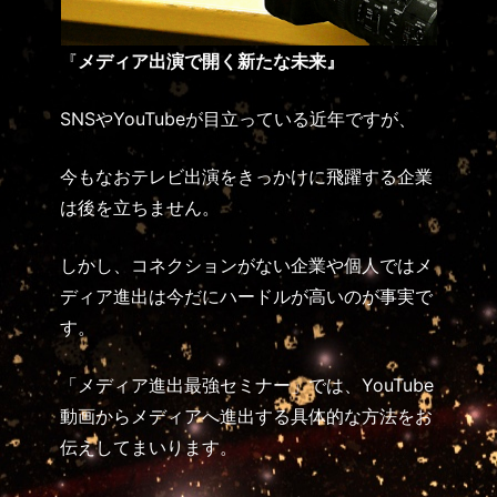
『
メディア
出演
で
開く
新たな
未来
』
SNSやYouTubeが目立っている近年ですが、
今もなおテレビ出演をきっかけに
飛躍する企業
は後を立ちません。
しかし、コネクションがない企業や個人では
メ
ディア進出は今だにハードルが高いのが事実で
す。
「メディア進出最強セミナー」では、
YouTube
動画からメディアへ進出する
具体的な方法をお
伝えしてまいります。