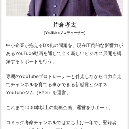
片倉 孝太
（YouTubeプロデューサー）
中小企業が抱えるDX化の問題を、
現在圧倒的な影響力が
あるYouTube動画を通して
全く新しいビジネス展開を構
築するサポートを行う。
専属のYouTubeプロトレーナーと伴走しながら
自力自走
でチャンネルを育てる事ができる
新感覚ビジネス
YouTubeジム（BYG）を運営。
これまで
1000本以上の動画企画、運営をサポート。
コミック考察チャンネルでは立ち上げ一年で、
登録者