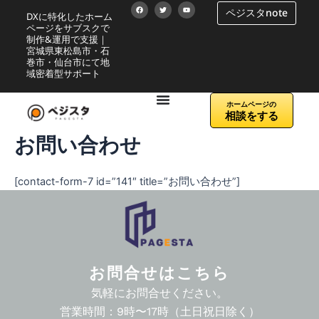
F
T
Y
内
ペジスタnote
DXに特化したホーム
a
w
o
c
i
u
容
ページをサブスクで
e
t
t
b
t
u
制作&運用で支援｜
を
o
e
b
宮城県東松島市・石
o
r
e
k
ス
巻市・仙台市にて地
域密着型サポート
キ
ッ
ホームページの
プ
相談をする
お問い合わせ
[contact-form-7 id=”141″ title=”お問い合わせ”]
お問合せはこちら
気軽にお問合せください。
営業時間：9時〜17時（土日祝日除く）